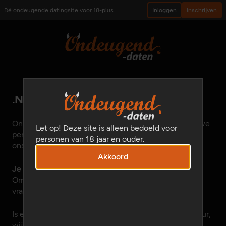
Dé ondeugende datingsite voor 18-plus
Inloggen
Inschrijven
.NET programmeur(s) gezocht!
Ons bedrijf groeit enorm de laatste tijd. Daarom zijn we
Let op! Deze site is alleen bedoeld voor
per direct op zoek naar .NET programmeurs (m/v) om
personen van 18 jaar en ouder.
ons team te versterken.
Akkoord
Je kunt ons helpen..!
Omdat goede programmeurs moeilijk te vinden zijn,
vragen wij onze deelnemers een handje te helpen.
Is een broer, zus, vriend of buurman .NET programmeur,
wijs hem of haar dan op deze vacature: