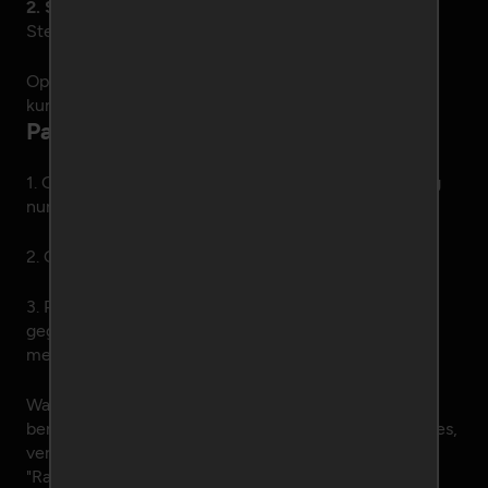
2. Staat deze vraag er niet tussen?
Stel deze dan via het
contactformulier
.
Opmerkingen en ideeën zien wij graag tegemoet en
kun je eveneens via dit formulier melden.
Pas op voor oplichters! (3 tips)
1. Ga
nooit
in op een SMS-verzoek met een 4-cijferig
nummer.
2. Ga
nooit
in op een
verzoek om geld over te maken.
3. Probeer indien mogelijk om eerst persoonlijke
gegevens te controleren van degene waar je contact
mee heeft.
Wanneer je een dergelijk verzoek krijgt via het
berichtensysteem of wellicht via uw eigen e-mailadres,
verzoeken wij je dit aan ons door te geven via de link
"Rapporteer misbruik" die je onderaan elk profiel en