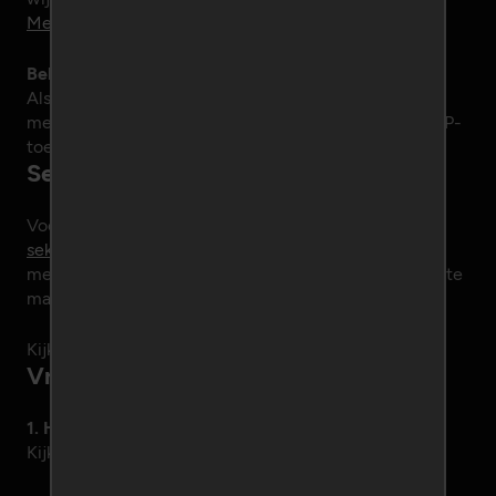
Medior/Senior .NET Developer
Beloning
Als hij of zij bij ons komt werken, dan belonen wij je
met maar liefst 1.000 euro tipgeld en een jaar lang VIP-
toegang.
Sexydatingnetworks-shop.nl
Voortaan kan men bij ons ook terecht voor
seksspeeltjes
,
erotische lingerie
en alles wat er nog
meer nodig kan zijn om je seksleven nog spannender te
maken.
Kijk even op
sexydatingnetworks-shop.nl
!
Vragen, opmerkingen en ideeën
1. Heb je een vraag?
Kijk dan eerst op de pagina
veelgestelde vragen
.