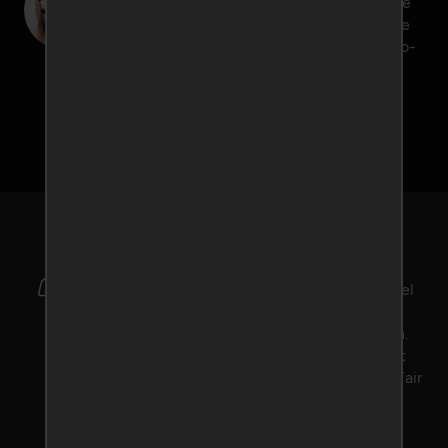
postbus. Blijf anoniem zolang jezelf wilt. Je
e-mailadres blijft altijd geheim voor andere
leden. Het tempo bepaal je zelf! Vind in no-
time jouw droomdate!
Inschrijven
Géén fictieve profielen
In tegenstelling tot veel andere erotische
datingwebsites, is Ondeugend-Daten.be fel
tegen nepprofielen. Bij ons vind je geen
chatoperators die je aan het lijntje houden.
Ook stellen onze medewerkers alles in het
werk om kwaadwillende leden te weren. Fair
play, dat is ons motto.