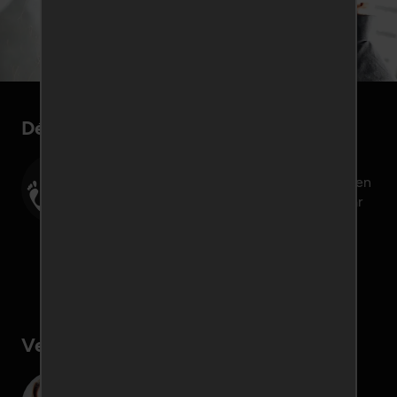
Dé ondeugende datingsite
Ondeugend-Daten.be maakt het een stuk
eenvoudiger om casual contacten te leggen
met andere gelijkgestemden. Op zoek naar
een spannende date voor jezelf of jullie
beiden, op Ondeugend-Daten.be vind je
altijd wat je zoekt!
Inschrijven
Veilig, discreet en anoniem
Veilig daten via een eigen anonieme